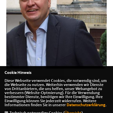
Cookie Hinweis
Diese Webseite verwendet Cookies, die notwendig sind, um
Liebe Besucherinnen und Besucher,
die Webseite zu nutzen. Weiterhin verwenden wir Dienste
von Drittanbietern, die uns helfen, unser Webangebot zu
verbessern (Website-Optmierung). Für die Verwendung
wir freuen uns, dass Sie den Weg auf die Homepage der CDU
bestimmter Dienste, benötigen wir Ihre Einwilligung. Ihre
Frankfurt Nord-Ost - zuständig für die Stadtteile Berkersheim,
Einwilligung können Sie jederzeit widerrufen. Weitere
Bonames, Eckenheim, Frankfurter Berg und Preungesheim -
Informationen finden Sie in unserer
Datenschutzerklärung
.
gefunden haben.