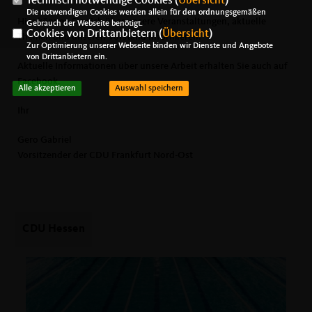
Technisch notwendige Cookies (
Übersicht
)
Die notwendigen Cookies werden allein für den ordnungsgemäßen
Hier können Sie sich über unsere Veranstaltungen, aktuelle
Gebrauch der Webseite benötigt.
Cookies von Drittanbietern (
Übersicht
)
Themen und unseren Vorstand informieren.
Zur Optimierung unserer Webseite binden wir Dienste und Angebote
von Drittanbietern ein.
Aktuelle Informationen über unsere Arbeit erhalten Sie auch auf
Facebook.
Alle akzeptieren
Auswahl speichern
Ihr
Gero Gabriel
Vorsitzender der CDU Frankfurt Nord-Ost
CDU Hessen